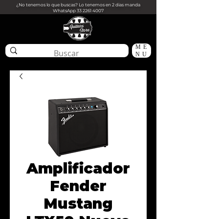
¿No tenemos lo que buscas? Lo tenemos en 2 dias manda
WhatsApp
33 2261 4007
ME
NU
Amplificador
Fender
Mustang