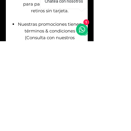
Chatea con nosotros
para pagos en efectivo &
retiros sin tarjeta.
Nuestras promociones tienen
1
términos & condiciones
(Consulta con nuestros
asesores de venta antes de
realizar tu pago).
Envíos
GRATIS
en la
Republica Mexicana. Puedes
asegurar tu envío pagando el
respectivo costo (Consulta
con nuestros asesores).
Sí
REQUIERES
FACTURA
debes consultarlo
con los asesores antes de
realizar tu pago. Los precios