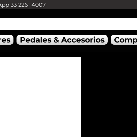
App 33 2261 4007
res
Pedales & Accesorios
Comp