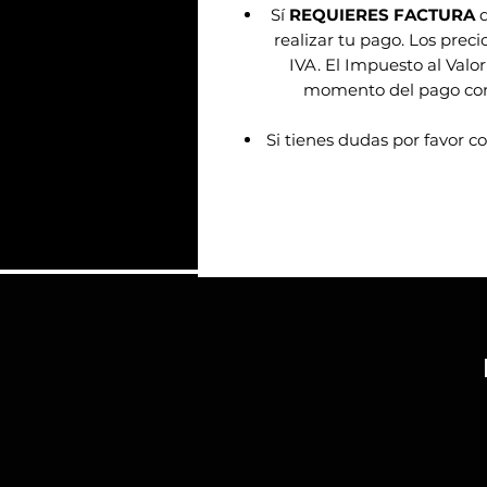
Sí
REQUIERES FACTURA
d
realizar tu pago. Los prec
IVA. El Impuesto al Valor
momento del pago confo
Si tienes dudas por favor c