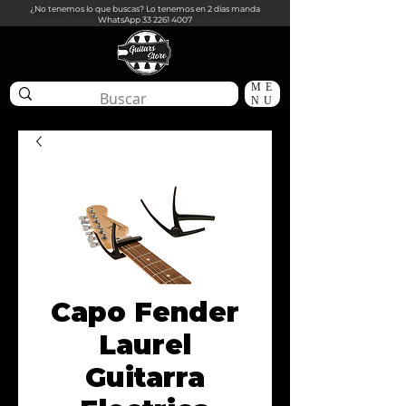
¿No tenemos lo que buscas? Lo tenemos en 2 dias manda
WhatsApp
33 2261 4007
ME
NU
Capo Fender
Laurel
Guitarra