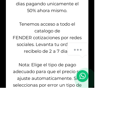
dias pagando unicamente el
50% ahora mismo.
Tenemos acceso a todo el
catalogo de
FENDER cotizaciones por redes
sociales. Levanta tu orden &
recibelo de 2 a 7 dias.
Nota: Elige el tipo de pago
adecuado para que el precio se
ajuste automaticamente. Si
seleccionas por error un tipo de
pago distinto al metodo que
usaste para pagar deberas
cubrir la diferencia del costo. No
se realizan devoluciones.
Mercadopago te deja ver mas
opciones de meses sin embargo