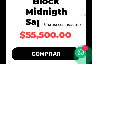
Block
Midnigth
Sapphire
Chatea con nosotros
Precio
$55,500.00
1
COMPRAR
Realizar compra
Contáctanos