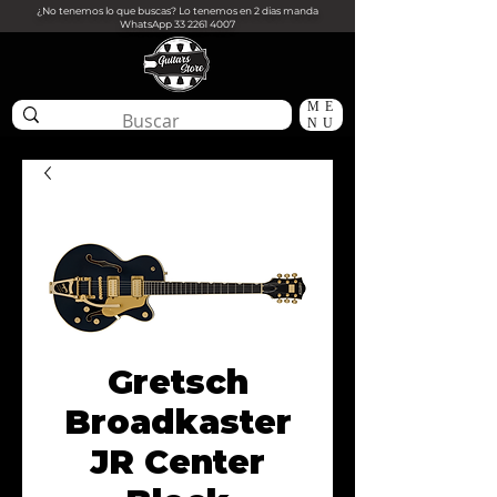
¿No tenemos lo que buscas? Lo tenemos en 2 dias manda
WhatsApp
33 2261 4007
ME
NU
Gretsch
Broadkaster
JR Center