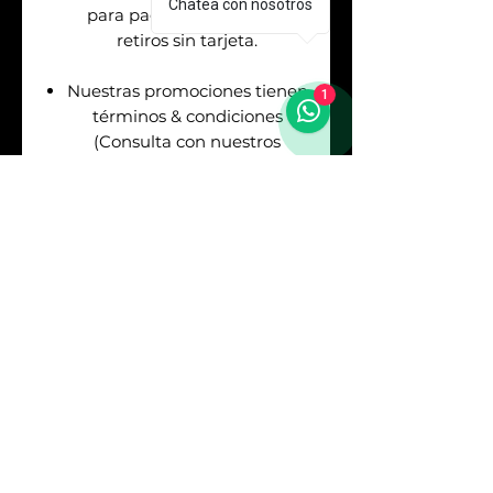
Chatea con nosotros
para pagos en efectivo &
retiros sin tarjeta.
Nuestras promociones tienen
1
términos & condiciones
(Consulta con nuestros
asesores de venta antes de
realizar tu pago).
Envíos
GRATIS
en la
Republica Mexicana. Puedes
asegurar tu envío pagando el
respectivo costo (Consulta
con nuestros asesores).
Sí
REQUIERES
FACTURA
debes consultarlo
con los asesores antes de
realizar tu pago. Los precios