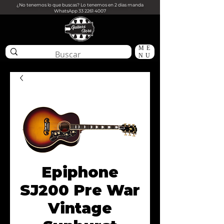
¿No tenemos lo que buscas? Lo tenemos en 2 dias manda
WhatsApp
33 2261 4007
ME
NU
Epiphone
SJ200 Pre War
Vintage