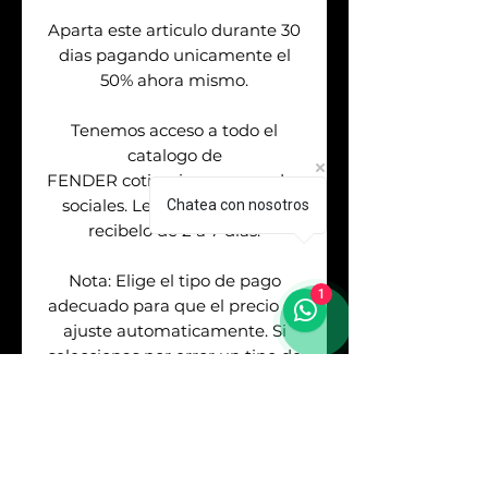
Aparta este articulo durante 30
dias pagando unicamente el
50% ahora mismo.
Tenemos acceso a todo el
catalogo de
FENDER cotizaciones por redes
sociales. Levanta tu orden &
Chatea con nosotros
recibelo de 2 a 7 dias.
Nota: Elige el tipo de pago
1
adecuado para que el precio se
ajuste automaticamente. Si
seleccionas por error un tipo de
pago distinto al metodo que
usaste para pagar deberas
cubrir la diferencia del costo. No
se realizan devoluciones.
Mercadopago te deja ver mas