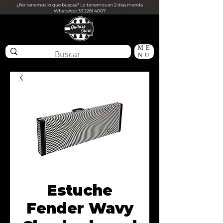
¿No tenemos lo que buscas? Lo tenemos en 2 dias manda
WhatsApp
33 2261 4007
ME
NU
Estuche
Fender Wavy