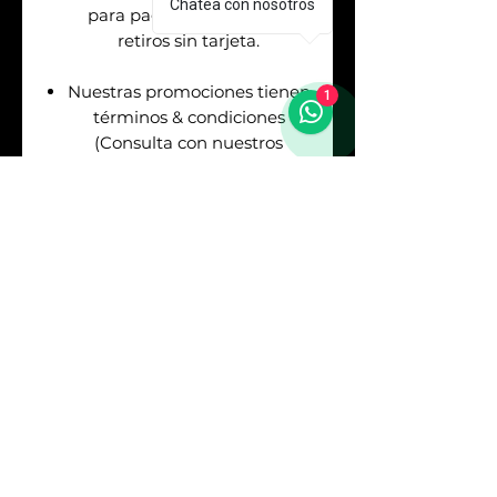
Chatea con nosotros
para pagos en efectivo &
retiros sin tarjeta.
Nuestras promociones tienen
1
términos & condiciones
(Consulta con nuestros
asesores de venta antes de
realizar tu pago).
Envíos
GRATIS
en la
Republica Mexicana. Puedes
asegurar tu envío pagando el
respectivo costo (Consulta
con nuestros asesores).
Sí
REQUIERES
FACTURA
debes consultarlo
con los asesores antes de
realizar tu pago. Los precios