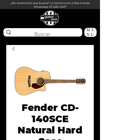
¿No tenemos lo que buscas? Lo tenemos en 2 dias manda
WhatsApp
33 2261 4007
ME
NU
Fender CD-
140SCE
Natural Hard