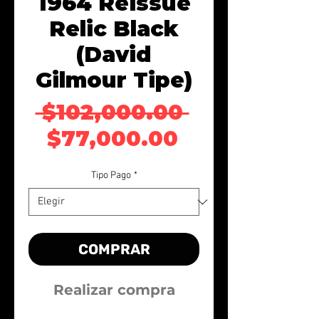
1964 Reissue
Relic Black
(David
Gilmour Tipe)
Precio
 $102,000.00 
Precio de o
$77,000.00
Tipo Pago
*
COMPRAR
Realizar compra