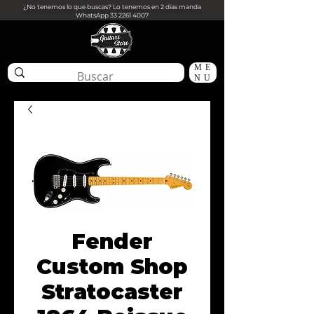
¿No tenemos lo que buscas? Lo tenemos en 2 dias manda
WhatsApp
33 2261 4007
ME
NU
Fender
Custom Shop
Stratocaster