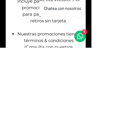
incluye pago con tarjetas. Las
promociones aplican solo
Chatea con nosotros
para pagos en efectivo &
retiros sin tarjeta.
1
Nuestras promociones tienen
términos & condiciones
(Consulta con nuestros
asesores de venta antes de
realizar tu pago).
Envíos
GRATIS
en la
Republica Mexicana. Puedes
asegurar tu envío pagando el
respectivo costo (Consulta
con nuestros asesores).
Sí
REQUIERES
FACTURA
debes consultarlo
con los asesores antes de