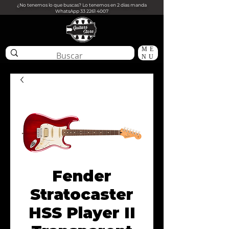
¿No tenemos lo que buscas? Lo tenemos en 2 dias manda
WhatsApp
33 2261 4007
ME
NU
Fender
Stratocaster
HSS Player II