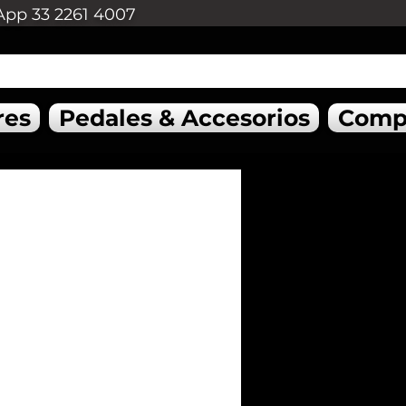
App 33 2261 4007
res
Pedales & Accesorios
Comp