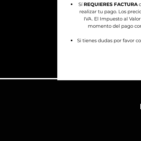
Sí
REQUIERES FACTURA
d
realizar tu pago. Los prec
IVA. El Impuesto al Valor
momento del pago confo
Si tienes dudas por favor c