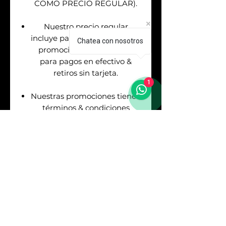
COMO PRECIO REGULAR).
Nuestro precio regular
incluye pago con tarjetas. Las
Chatea con nosotros
promociones aplican solo
para pagos en efectivo &
retiros sin tarjeta.
1
Nuestras promociones tienen
términos & condiciones
(Consulta con nuestros
asesores de venta antes de
realizar tu pago).
Envíos
GRATIS
en la
Republica Mexicana. Puedes
asegurar tu envío pagando el
respectivo costo (Consulta
con nuestros asesores).