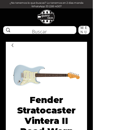
¿No tenemos lo que buscas? Lo tenemos en 2 dias manda
WhatsApp
33 2261 4007
ME
NU
Fender
Stratocaster
Vintera II