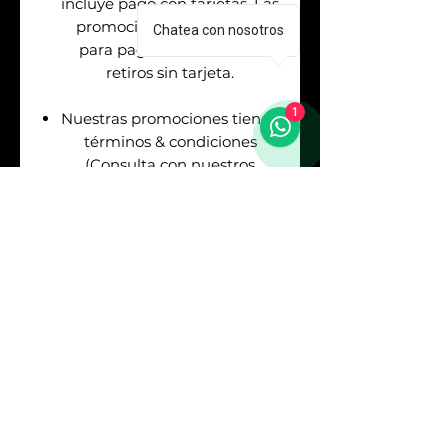
incluye pago con tarjetas. Las
promociones aplican solo
Chatea con nosotros
para pagos en efectivo &
retiros sin tarjeta.
1
Nuestras promociones tienen
términos & condiciones
(Consulta con nuestros
asesores de venta antes de
realizar tu pago).
Envíos
GRATIS
en la
Republica Mexicana. Puedes
asegurar tu envío pagando el
respectivo costo (Consulta
con nuestros asesores).
Sí
REQUIERES
FACTURA
debes consultarlo
con los asesores antes de