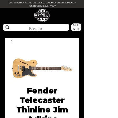
¿No tenemos lo que buscas? Lo tenemos en 2 dias manda
WhatsApp
33 2261 4007
ME
NU
Fender
Telecaster
Thinline Jim