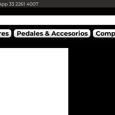
App 33 2261 4007
res
Pedales & Accesorios
Comp