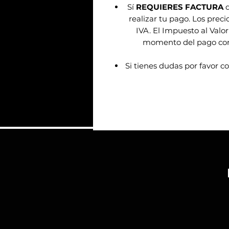
Sí
REQUIERES FACTURA
d
realizar tu pago. Los prec
IVA. El Impuesto al Valor
momento del pago confo
Si tienes dudas por favor c