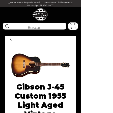
¿No tenemos lo que buscas? Lo tenemos en 2 dias manda
WhatsApp
33 2261 4007
ME
NU
Gibson J-45
Custom 1955
Light Aged