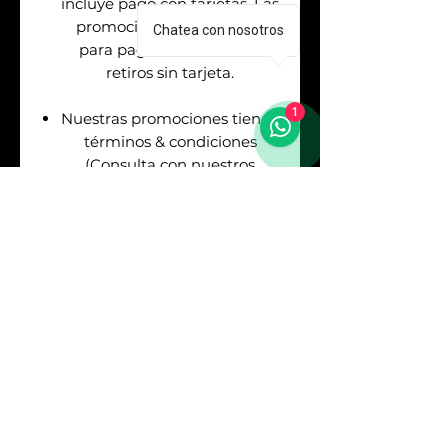
incluye pago con tarjetas. Las
promociones aplican solo
Chatea con nosotros
para pagos en efectivo &
retiros sin tarjeta.
1
Nuestras promociones tienen
términos & condiciones
(Consulta con nuestros
asesores de venta antes de
realizar tu pago).
Envíos
GRATIS
en la
Republica Mexicana. Puedes
asegurar tu envío pagando el
respectivo costo (Consulta
con nuestros asesores).
Sí
REQUIERES
FACTURA
debes consultarlo
con los asesores antes de