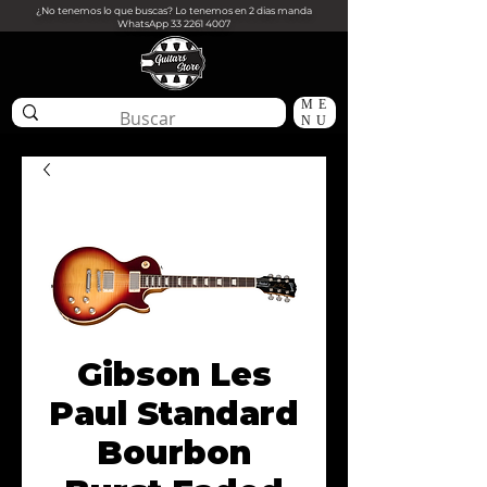
¿No tenemos lo que buscas? Lo tenemos en 2 dias manda
WhatsApp
33 2261 4007
ME
NU
Gibson Les
Paul Standard
Bourbon