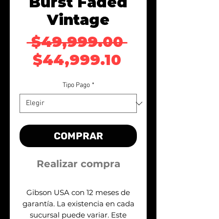
Burst Faded
Vintage
Precio
 $49,999.00 
Precio de of
$44,999.10
Tipo Pago
*
COMPRAR
Realizar compra
Gibson USA con 12 meses de
garantía. La existencia en cada
sucursal puede variar. Este