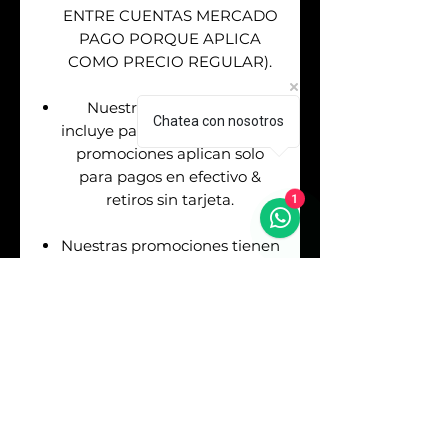
ENTRE CUENTAS MERCADO
PAGO PORQUE APLICA
COMO PRECIO REGULAR).
Nuestro precio regular
Chatea con nosotros
incluye pago con tarjetas. Las
promociones aplican solo
para pagos en efectivo &
1
retiros sin tarjeta.
Nuestras promociones tienen
términos & condiciones
(Consulta con nuestros
asesores de venta antes de
realizar tu pago).
Envíos
GRATIS
en la
Republica Mexicana. Puedes
asegurar tu envío pagando el