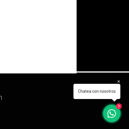
Chatea con nosotros
m
1