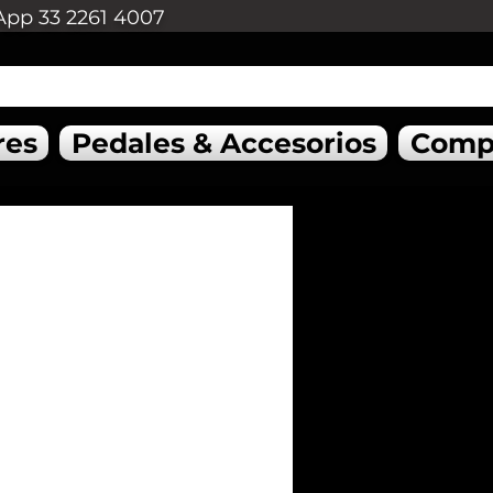
App 33 2261 4007
res
Pedales & Accesorios
Comp