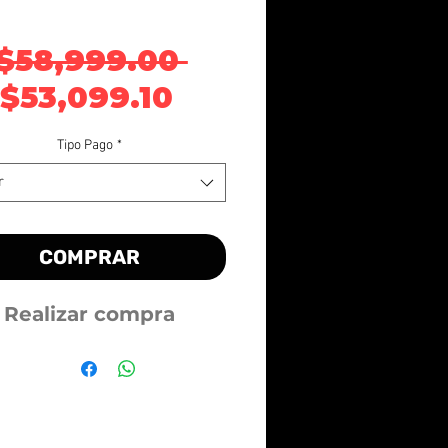
Precio
 $58,999.00 
Precio de oferta
$53,099.10
Tipo Pago
*
r
COMPRAR
Realizar compra