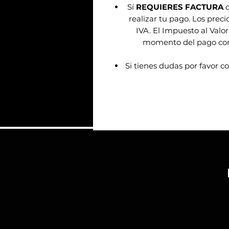
Sí
REQUIERES FACTURA
d
realizar tu pago. Los prec
IVA. El Impuesto al Valor
momento del pago confo
Si tienes dudas por favor c