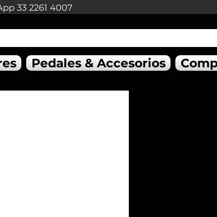
App 33 2261 4007
res
Pedales & Accesorios
Comp