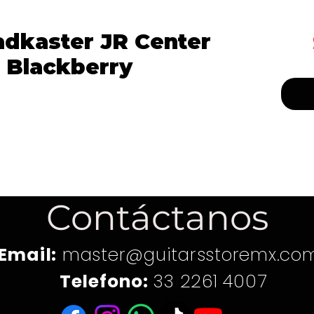
adkaster JR Center
 Blackberry
Contáctanos
Email:
master@guitarsstoremx.co
Telefono:
33 2261 4007