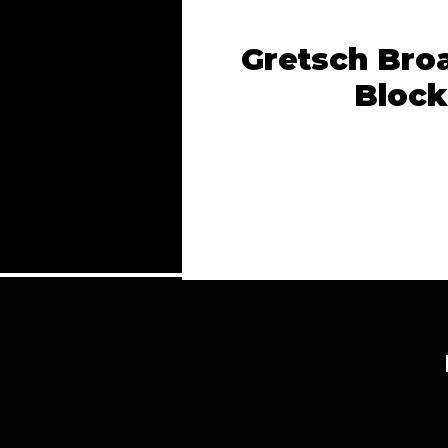
Gretsch Bro
Block