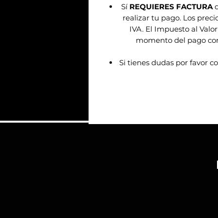
Sí
REQUIERES FACTURA
d
realizar tu pago. Los prec
IVA. El Impuesto al Valor
momento del pago confo
Si tienes dudas por favor c