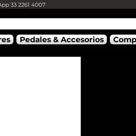
App 33 2261 4007
res
Pedales & Accesorios
Comp