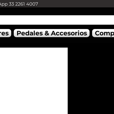
App 33 2261 4007
res
Pedales & Accesorios
Comp