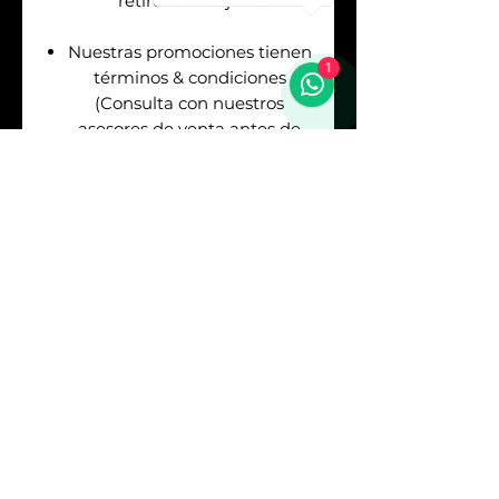
retiros sin tarjeta.
Nuestras promociones tienen
1
términos & condiciones
(Consulta con nuestros
asesores de venta antes de
realizar tu pago).
Envíos
GRATIS
en la
Republica Mexicana. Puedes
asegurar tu envío pagando el
respectivo costo (Consulta
con nuestros asesores).
Sí
REQUIERES
FACTURA
debes consultarlo
con los asesores antes de
realizar tu pago. Los precios
mostrados en este sitio web
no incluyen IVA. El Impuesto