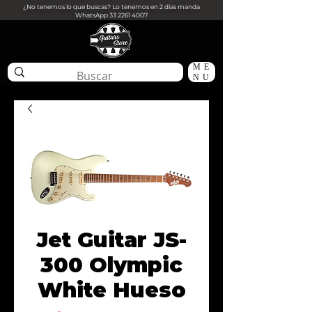
¿No tenemos lo que buscas? Lo tenemos en 2 dias manda
WhatsApp
33 2261 4007
ME
NU
Jet Guitar JS-
300 Olympic
White Hueso