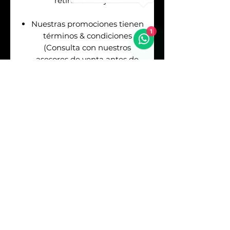
retiros sin tarjeta.
Nuestras promociones tienen
1
términos & condiciones
(Consulta con nuestros
asesores de venta antes de
realizar tu pago).
Envíos
GRATIS
en la
Republica Mexicana. Puedes
asegurar tu envío pagando el
respectivo costo (Consulta
con nuestros asesores).
Sí
REQUIERES
FACTURA
debes consultarlo
con los asesores antes de
realizar tu pago. Los precios
mostrados en este sitio web
no incluyen IVA. El Impuesto