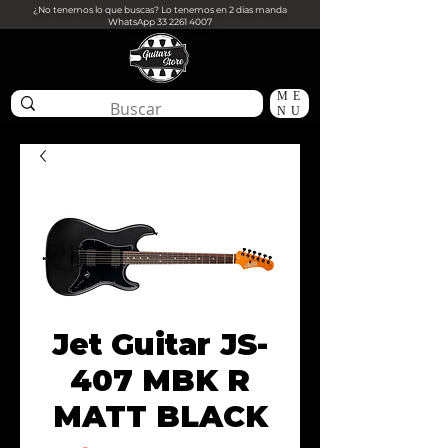
¿No tenemos lo que buscas? Lo tenemos en 2 dias manda
WhatsApp
33 2261 4007
ME
NU
Jet Guitar JS-
407 MBK R
MATT BLACK