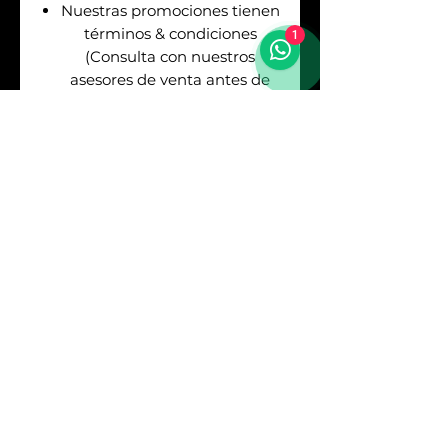
Nuestras promociones tienen
términos & condiciones
1
(Consulta con nuestros
asesores de venta antes de
realizar tu pago).
Envíos
GRATIS
en la
Republica Mexicana. Puedes
asegurar tu envío pagando el
respectivo costo (Consulta
con nuestros asesores).
Sí
REQUIERES
FACTURA
debes consultarlo
con los asesores antes de
realizar tu pago. Los precios
mostrados en este sitio web
no incluyen IVA. El Impuesto
al Valor Agregado (IVA) se
calculara y añadirá al