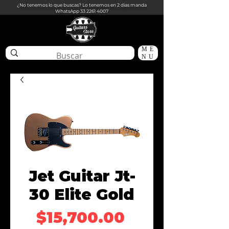
¿No tenemos lo que buscas? Lo tenemos en 2 dias manda
WhatsApp
33 2261 4007
ME
NU
Jet Guitar Jt-
30 Elite Gold
Precio
$15,700.00