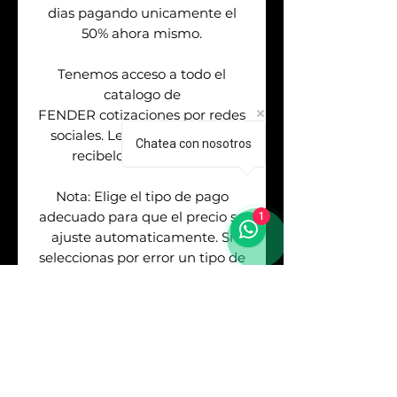
dias pagando unicamente el
50% ahora mismo.
Tenemos acceso a todo el
catalogo de
FENDER cotizaciones por redes
sociales. Levanta tu orden &
Chatea con nosotros
recibelo de 2 a 7 dias.
Nota: Elige el tipo de pago
adecuado para que el precio se
1
ajuste automaticamente. Si
seleccionas por error un tipo de
pago distinto al metodo que
usaste para pagar deberas
cubrir la diferencia del costo. No
se realizan devoluciones.
Mercadopago te deja ver mas
opciones de meses sin embargo