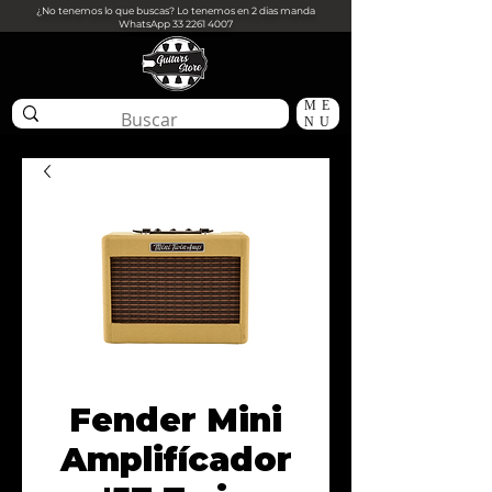
¿No tenemos lo que buscas? Lo tenemos en 2 dias manda
WhatsApp
33 2261 4007
ME
NU
Fender Mini
Amplifícador