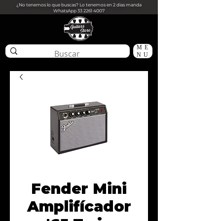
¿No tenemos lo que buscas? Lo tenemos en 2 dias manda
WhatsApp
33 2261 4007
ME
NU
Fender Mini
Amplifícador