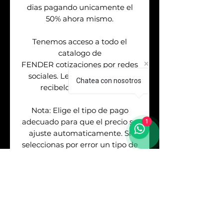
dias pagando unicamente el
50% ahora mismo.
Tenemos acceso a todo el
catalogo de
FENDER cotizaciones por redes
sociales. Levanta tu orden &
Chatea con nosotros
recibelo de 2 a 7 dias.
Nota: Elige el tipo de pago
adecuado para que el precio se
1
ajuste automaticamente. Si
seleccionas por error un tipo de
pago distinto al metodo que
usaste para pagar deberas
cubrir la diferencia del costo. No
se realizan devoluciones.
Mercadopago te deja ver mas
opciones de meses sin embargo