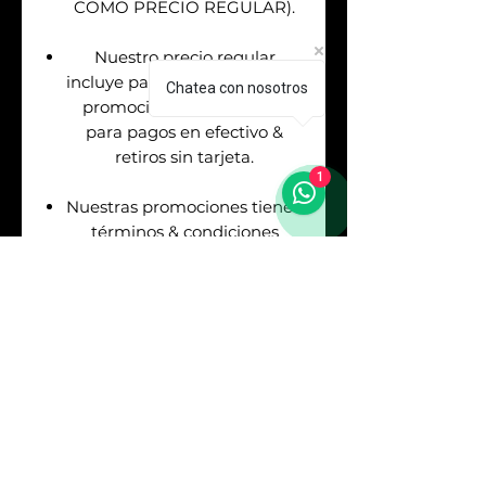
COMO PRECIO REGULAR).
Nuestro precio regular
incluye pago con tarjetas. Las
Chatea con nosotros
promociones aplican solo
para pagos en efectivo &
retiros sin tarjeta.
1
Nuestras promociones tienen
términos & condiciones
(Consulta con nuestros
asesores de venta antes de
realizar tu pago).
Envíos
GRATIS
en la
Republica Mexicana. Puedes
asegurar tu envío pagando el
respectivo costo (Consulta
con nuestros asesores).