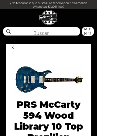
¿No tenemos lo que buscas? Lo tenemos en 2 dias manda
WhatsApp
33 2261 4007
ME
NU
PRS McCarty
594 Wood
Library 10 Top