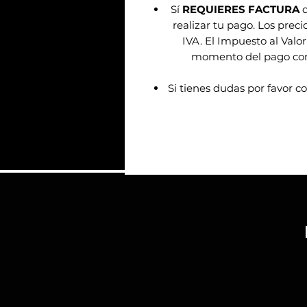
Sí
REQUIERES FACTURA
d
realizar tu pago. Los prec
IVA. El Impuesto al Valor
momento del pago confo
Si tienes dudas por favor c