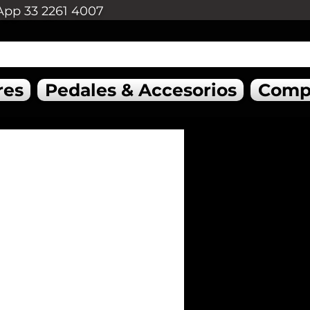
App 33 2261 4007
res
Pedales & Accesorios
Comp