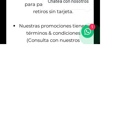
Chatea con nosotros
para pagos en efectivo &
retiros sin tarjeta.
Nuestras promociones tienen
1
términos & condiciones
(Consulta con nuestros
asesores de venta antes de
realizar tu pago).
Envíos
GRATIS
en la
Republica Mexicana. Puedes
asegurar tu envío pagando el
respectivo costo (Consulta
con nuestros asesores).
Sí
REQUIERES
FACTURA
debes consultarlo
con los asesores antes de
realizar tu pago. Los precios