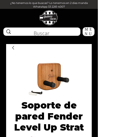
¿No tenemos lo que buscas? Lo tenemos en 2 dias manda
WhatsApp
33 2261 4007
ME
NU
Soporte de
pared Fender
Level Up Strat