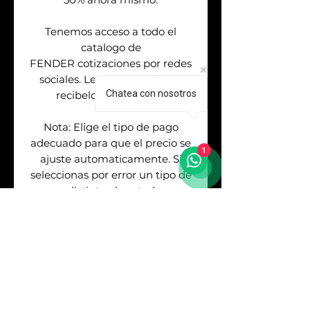
Tenemos acceso a todo el
catalogo de
FENDER cotizaciones por redes
sociales. Levanta tu orden &
Chatea con nosotros
recibelo de 2 a 7 dias.
Nota: Elige el tipo de pago
adecuado para que el precio se
1
ajuste automaticamente. Si
seleccionas por error un tipo de
pago distinto al metodo que
usaste para pagar deberas
cubrir la diferencia del costo. No
se realizan devoluciones.
Mercadopago te deja ver mas
opciones de meses sin embargo
no debes seleccionarlas porque
tendras que cubrir un % muy