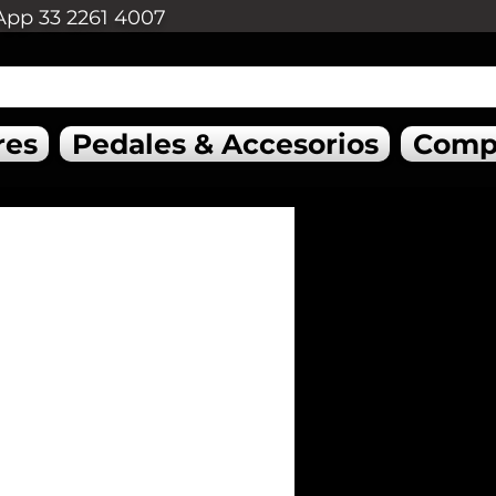
App 33 2261 4007
res
Pedales & Accesorios
Comp