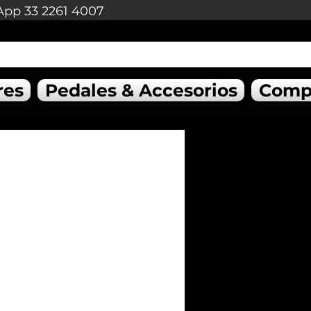
App 33 2261 4007
res
Pedales & Accesorios
Comp