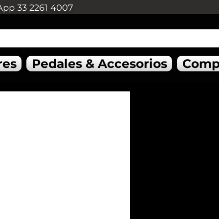
App 33 2261 4007
res
Pedales & Accesorios
Comp