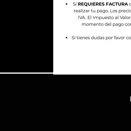
Sí
REQUIERES FACTURA
d
realizar tu pago. Los prec
IVA. El Impuesto al Valor
momento del pago confo
Si tienes dudas por favor c