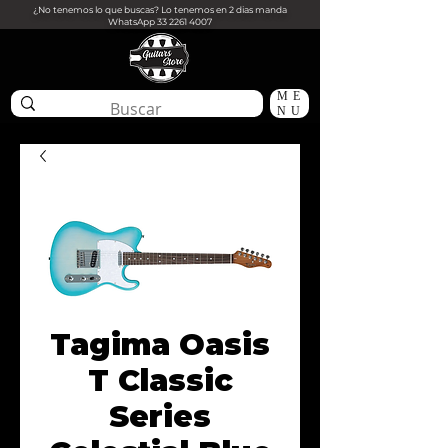
¿No tenemos lo que buscas? Lo tenemos en 2 dias manda
WhatsApp
33 2261 4007
ME
NU
Tagima Oasis
T Classic
Series