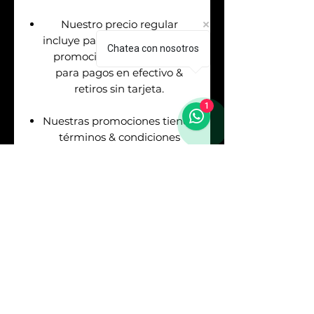
Nuestro precio regular
incluye pago con tarjetas. Las
Chatea con nosotros
promociones aplican solo
para pagos en efectivo &
retiros sin tarjeta.
1
Nuestras promociones tienen
términos & condiciones
(Consulta con nuestros
asesores de venta antes de
realizar tu pago).
Envíos
GRATIS
en la
Republica Mexicana. Puedes
asegurar tu envío pagando el
respectivo costo (Consulta
con nuestros asesores).