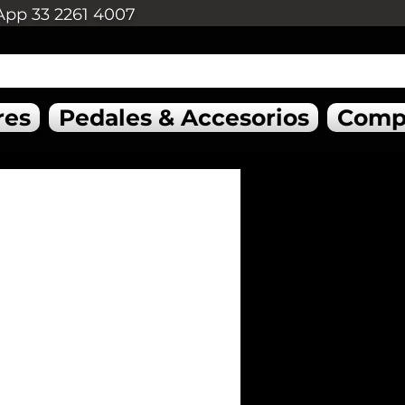
App 33 2261 4007
res
Pedales & Accesorios
Comp