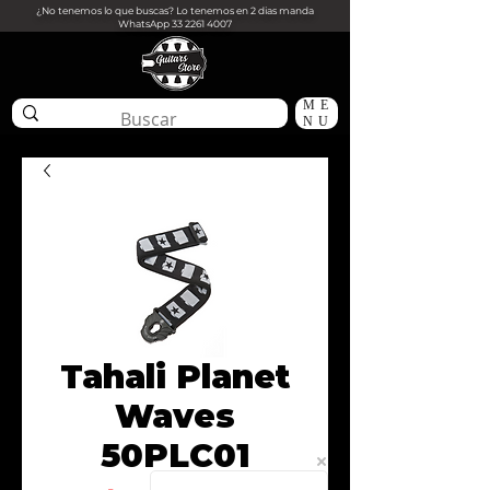
¿No tenemos lo que buscas? Lo tenemos en 2 dias manda
WhatsApp
33 2261 4007
ME
NU
Tahali Planet
Waves
50PLC01